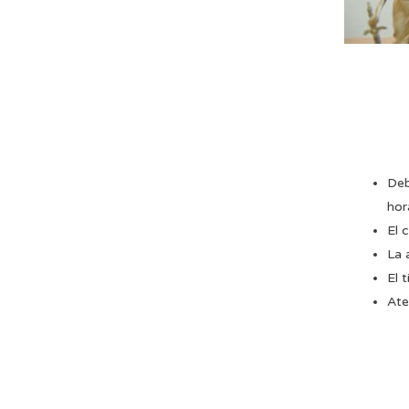
Deb
hor
El 
La 
El 
Ate